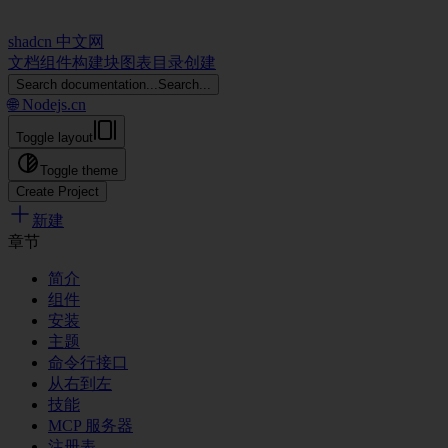
shadcn 中文网
文档
组件
构建块
图表
目录
创建
Search documentation...
Search...
🌐 Nodejs.cn
Toggle layout
Toggle theme
Create Project
新建
章节
简介
组件
安装
主题
命令行接口
从右到左
技能
MCP 服务器
注册表