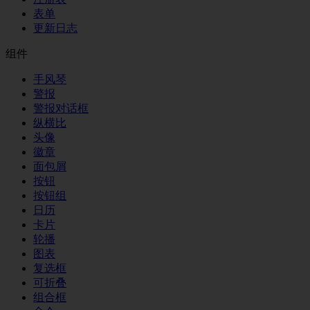
表单
更新日志
组件
手风琴
警报
警报对话框
纵横比
头像
徽章
面包屑
按钮
按钮组
日历
卡片
轮播
图表
复选框
可折叠
组合框