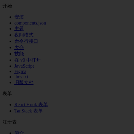
开始
安装
components.json
主题
夜间模式
命令行接口
大仓
技能
在 v0 中打开
JavaScript
Figma
llms.txt
旧版文档
表单
React Hook 表单
TanStack 表单
注册表
简介