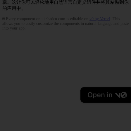
辑。这让你可以轻松地用自然语言自定义组件并将其粘贴到你
的应用中。
🌐 Every component on ui.shadcn.com is editable on
v0 by Vercel
. This
allows you to easily customize the components in natural language and paste
into your app.