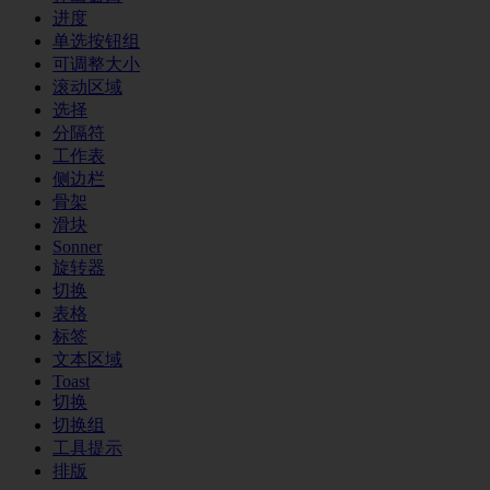
进度
单选按钮组
可调整大小
滚动区域
选择
分隔符
工作表
侧边栏
骨架
滑块
Sonner
旋转器
切换
表格
标签
文本区域
Toast
切换
切换组
工具提示
排版