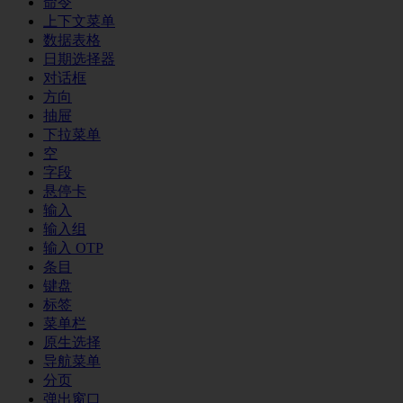
命令
上下文菜单
数据表格
日期选择器
对话框
方向
抽屉
下拉菜单
空
字段
悬停卡
输入
输入组
输入 OTP
条目
键盘
标签
菜单栏
原生选择
导航菜单
分页
弹出窗口