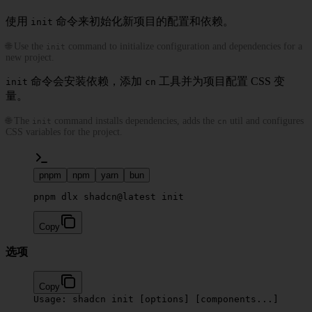
使用
命令来初始化新项目的配置和依赖。
init
🌐 Use the
command to initialize configuration and dependencies for a
init
new project.
命令会安装依赖，添加
工具并为项目配置 CSS 变
init
cn
量。
🌐 The
command installs dependencies, adds the
util and configures
init
cn
CSS variables for the project.
pnpm
npm
yarn
bun
pnpm dlx shadcn@latest init
Copy
选项
Copy
Usage:
 shadcn
 init
 [options] [components...]