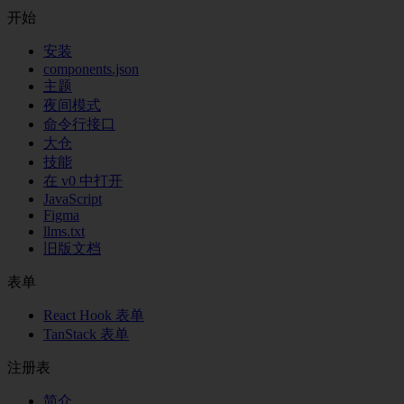
开始
安装
components.json
主题
夜间模式
命令行接口
大仓
技能
在 v0 中打开
JavaScript
Figma
llms.txt
旧版文档
表单
React Hook 表单
TanStack 表单
注册表
简介