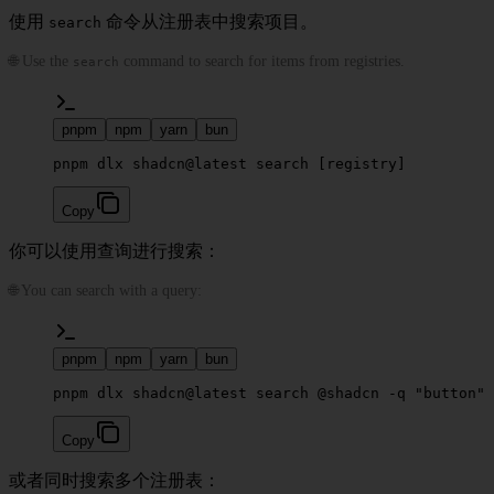
使用
命令从注册表中搜索项目。
search
🌐 Use the
command to search for items from registries.
search
pnpm
npm
yarn
bun
pnpm dlx shadcn@latest search [registry]
Copy
你可以使用查询进行搜索：
🌐 You can search with a query:
pnpm
npm
yarn
bun
pnpm dlx shadcn@latest search @shadcn -q "button"
Copy
或者同时搜索多个注册表：