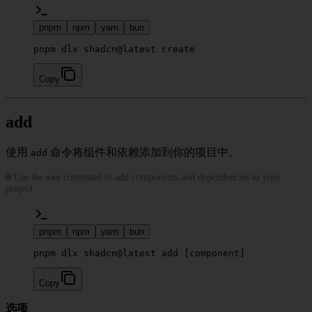
pnpm
npm
yarn
bun
pnpm dlx shadcn@latest create
Copy
add
使用
命令将组件和依赖添加到你的项目中。
add
🌐 Use the
command to add components and dependencies to your
add
project.
pnpm
npm
yarn
bun
pnpm dlx shadcn@latest add [component]
Copy
选项