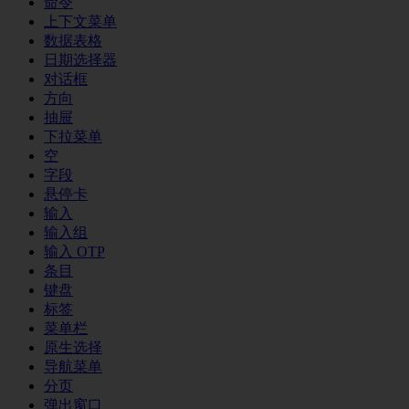
命令
上下文菜单
数据表格
日期选择器
对话框
方向
抽屉
下拉菜单
空
字段
悬停卡
输入
输入组
输入 OTP
条目
键盘
标签
菜单栏
原生选择
导航菜单
分页
弹出窗口