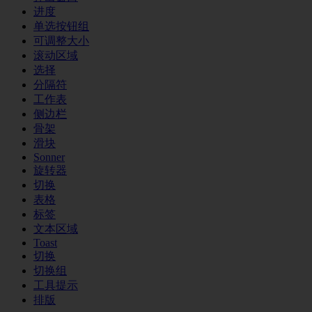
进度
单选按钮组
可调整大小
滚动区域
选择
分隔符
工作表
侧边栏
骨架
滑块
Sonner
旋转器
切换
表格
标签
文本区域
Toast
切换
切换组
工具提示
排版