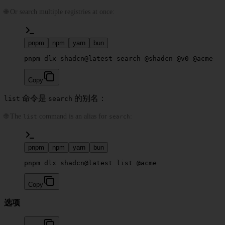
🌐 Or search multiple registries at once:
pnpm
npm
yarn
bun
pnpm dlx shadcn@latest search @shadcn @v0 @acme
Copy
命令是
的别名：
list
search
🌐 The
command is an alias for
:
list
search
pnpm
npm
yarn
bun
pnpm dlx shadcn@latest list @acme
Copy
选项