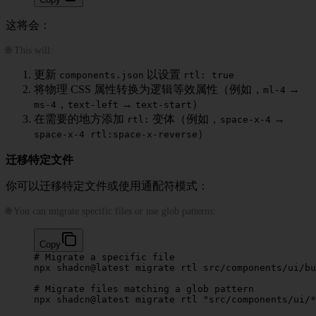
这将会：
🌐 This will:
更新
以设置
components.json
rtl: true
将物理 CSS 属性转换为逻辑等效属性（例如，
→
ml-4
，
→
）
ms-4
text-left
text-start
在需要的地方添加
变体（例如，
→
rtl:
space-x-4
）
space-x-4 rtl:space-x-reverse
迁移特定文件
你可以迁移特定文件或使用通配符模式：
🌐 You can migrate specific files or use glob patterns:
Copy
# Migrate a specific file
npx
 shadcn@latest
 migrate
 rtl
 src/components/ui/bu
# Migrate files matching a glob pattern
npx
 shadcn@latest
 migrate
 rtl
 "src/components/ui/*