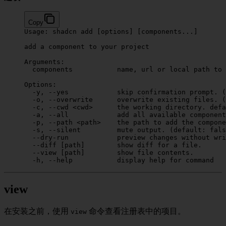
Copy
Usage:
 shadcn
 add
 [options] [components...]
add
 a
 component
 to
 your
 project
Arguments:
  components
           name,
 url
 or
 local
 path
 to
 
Options:
  -y,
 --yes
            skip
 confirmation
 prompt.
 (
  -o,
 --overwrite
      overwrite
 existing
 files.
 (
  -c,
 --cwd
 <
cw
d
>
      the
 working
 directory.
 defa
  -a,
 --all
            add
 all
 available
 component
  -p,
 --path
 <
pat
h
>
    the
 path
 to
 add
 the
 compone
  -s,
 --silent
         mute
 output.
 (default: 
fals
  --dry-run
            preview
 changes
 without
 wri
  --diff
 [path]        show diff 
for
 a file.
  --view
 [path]        show file contents.
  -h,
 --help
           display
 help
 for
 command
view
在安装之前，使用
命令查看注册表中的项目。
view