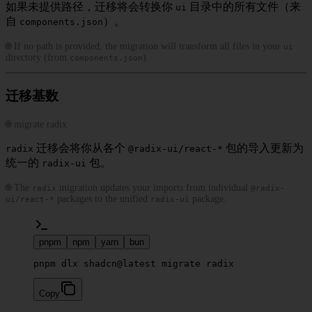
如果未提供路径，迁移将会转换你
目录中的所有文件（来
ui
自
）。
components.json
🌐 If no path is provided, the migration will transform all files in your
ui
directory (from
).
components.json
迁移基数
🌐 migrate radix
迁移会将你从各个
包的导入更新为
radix
@radix-ui/react-*
统一的
包。
radix-ui
🌐 The
migration updates your imports from individual
radix
@radix-
packages to the unified
package.
ui/react-*
radix-ui
pnpm
npm
yarn
bun
pnpm dlx shadcn@latest migrate radix
Copy