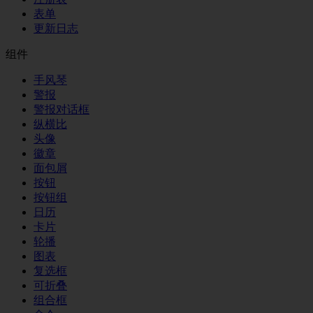
表单
更新日志
组件
手风琴
警报
警报对话框
纵横比
头像
徽章
面包屑
按钮
按钮组
日历
卡片
轮播
图表
复选框
可折叠
组合框