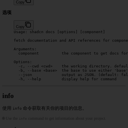
Copy
选项
Copy
Usage:
 shadcn
 docs
 [options] [component]
fetch
 documentation
 and
 API
 references
 for
 compone
Arguments:
  component
          the
 component
 to
 get
 docs
 for
Options:
  -c,
 --cwd
 <
cw
d
>
    the
 working
 directory.
 defaul
  -b,
 --base
 <
bas
e
>
  the
 base
 to
 use
 either
 'base'
  --json
             output
 as
 JSON.
 (default: 
fal
  -h,
 --help
         display
 help
 for
 command
info
使用
命令获取有关你的项目的信息。
info
🌐 Use the
command to get information about your project.
info