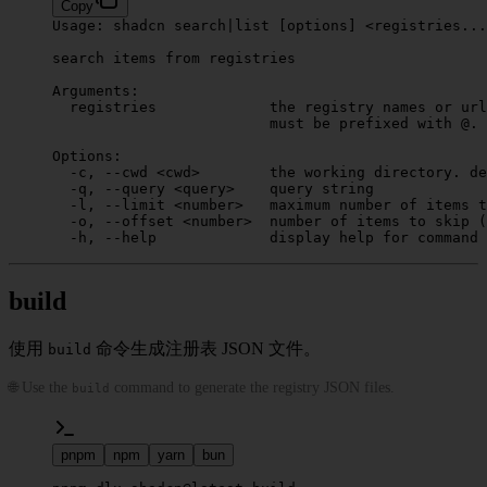
Copy
Usage:
 shadcn
 search
|
list
 [options] 
<
registries...
search
 items
 from
 registries
Arguments:
  registries
             the
 registry
 names
 or
 url
                         must
 be
 prefixed
 with
 @.
Options:
  -c,
 --cwd
 <
cw
d
>
        the
 working
 directory.
 de
  -q,
 --query
 <
quer
y
>
    query
 string
  -l,
 --limit
 <
numbe
r
>
   maximum
 number
 of
 items
 t
  -o,
 --offset
 <
numbe
r
>
  number
 of
 items
 to
 skip
 (
  -h,
 --help
             display
 help
 for
 command
build
使用
命令生成注册表 JSON 文件。
build
🌐 Use the
command to generate the registry JSON files.
build
pnpm
npm
yarn
bun