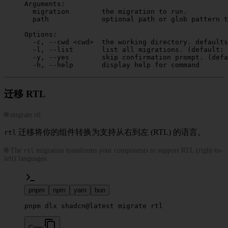
Arguments:
  migration
        the
 migration
 to
 run.
  path
             optional
 path
 or
 glob
 pattern
 t
Options:
  -c,
 --cwd
 <
cw
d
>
  the
 working
 directory.
 defaults
  -l,
 --list
       list
 all
 migrations.
 (default: 
  -y,
 --yes
        skip
 confirmation
 prompt.
 (defa
  -h,
 --help
       display
 help
 for
 command
迁移 RTL
🌐 migrate rtl
迁移将你的组件转换为支持从右到左 (RTL) 的语言。
rtl
🌐 The
migration transforms your components to support RTL (right-to-
rtl
left) languages.
pnpm
npm
yarn
bun
pnpm dlx shadcn@latest migrate rtl
Copy