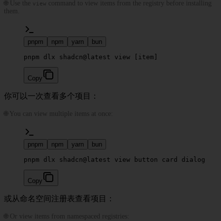
🌐 Use the
command to view items from the registry before installing
view
them.
pnpm
npm
yarn
bun
pnpm dlx shadcn@latest view [item]
Copy
你可以一次查看多个项目：
🌐 You can view multiple items at once:
pnpm
npm
yarn
bun
pnpm dlx shadcn@latest view button card dialog
Copy
或从命名空间注册表查看项目：
🌐 Or view items from namespaced registries: