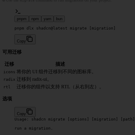
🌐 Use the
command to run migrations on your project.
migrate
pnpm
npm
yarn
bun
pnpm dlx shadcn@latest migrate [migration]
Copy
可用迁移
迁移
描述
将你的 UI 组件迁移到不同的图标库。
icons
迁移到 radix-ui。
radix
迁移你的组件以支持 RTL（从右到左）。
rtl
选项
Copy
Usage:
 shadcn
 migrate
 [options] [migration] [path]
run
 a
 migration.