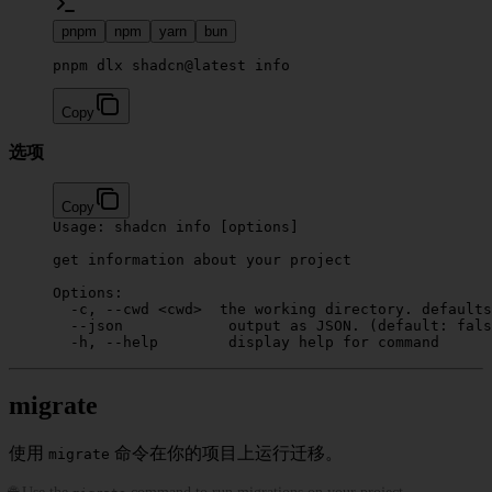
pnpm
npm
yarn
bun
pnpm dlx shadcn@latest info
Copy
选项
Copy
Usage:
 shadcn
 info
 [options]
get
 information
 about
 your
 project
Options:
  -c,
 --cwd
 <
cw
d
>
  the
 working
 directory.
 defaults
  --json
            output
 as
 JSON.
 (default: 
fals
  -h,
 --help
        display
 help
 for
 command
migrate
使用
命令在你的项目上运行迁移。
migrate