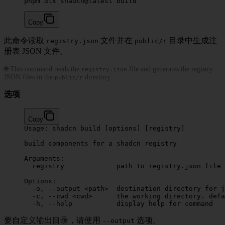
pnpm dlx shadcn@latest build
Copy
此命令读取
文件并在
目录中生成注
registry.json
public/r
册表 JSON 文件。
🌐 This command reads the
file and generates the registry
registry.json
JSON files in the
directory.
public/r
选项
Copy
Usage:
 shadcn
 build
 [options] [registry]
build
 components
 for
 a
 shadcn
 registry
Arguments:
  registry
             path
 to
 registry.json
 file
 
Options:
  -o,
 --output
 <
pat
h
>
  destination
 directory
 for
 j
  -c,
 --cwd
 <
cw
d
>
      the
 working
 directory.
 defa
  -h,
 --help
           display
 help
 for
 command
要自定义输出目录，请使用
选项。
--output