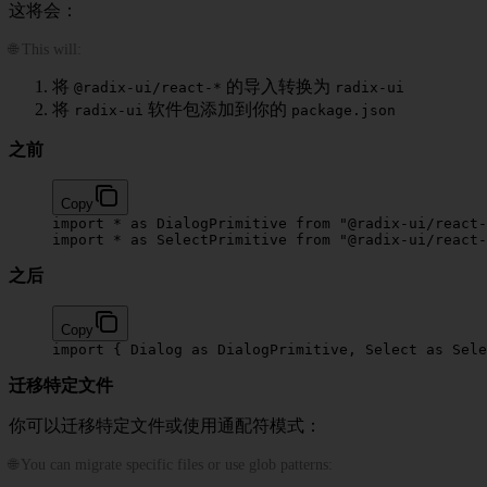
这将会：
🌐 This will:
将
的导入转换为
@radix-ui/react-*
radix-ui
将
软件包添加到你的
radix-ui
package.json
之前
Copy
import
 *
 as
 DialogPrimitive 
from
 "@radix-ui/react-
import
 *
 as
 SelectPrimitive 
from
 "@radix-ui/react-
之后
Copy
import
 { Dialog 
as
 DialogPrimitive, Select 
as
 Sele
迁移特定文件
你可以迁移特定文件或使用通配符模式：
🌐 You can migrate specific files or use glob patterns: