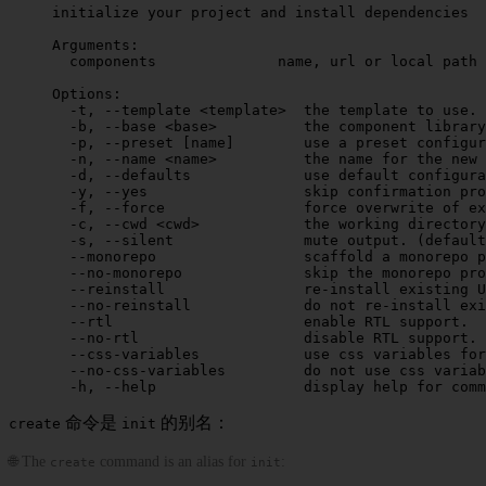
initialize
 your
 project
 and
 install
 dependencies
Arguments:
  components
              name,
 url
 or
 local
 path
 
Options:
  -t,
 --template
 <
templat
e
>
  the
 template
 to
 use.
 
  -b,
 --base
 <
bas
e
>
          the
 component
 library
  -p,
 --preset
 [name]        use a preset configur
  -n,
 --name
 <
nam
e
>
          the
 name
 for
 the
 new
 
  -d,
 --defaults
             use
 default
 configura
  -y,
 --yes
                  skip
 confirmation
 pro
  -f,
 --force
                force
 overwrite
 of
 ex
  -c,
 --cwd
 <
cw
d
>
            the
 working
 directory
  -s,
 --silent
               mute
 output.
 (default
  --monorepo
                 scaffold
 a
 monorepo
 p
  --no-monorepo
              skip
 the
 monorepo
 pro
  --reinstall
                re-install
 existing
 U
  --no-reinstall
             do
 not
 re-install
 exi
  --rtl
                      enable
 RTL
 support.
  --no-rtl
                   disable
 RTL
 support.
  --css-variables
            use
 css
 variables
 for
  --no-css-variables
         do
 not
 use
 css
 variab
  -h,
 --help
                 display
 help
 for
 comm
命令是
的别名：
create
init
🌐 The
command is an alias for
:
create
init