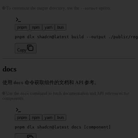
🌐 To customize the output directory, use the
option.
--output
pnpm
npm
yarn
bun
pnpm dlx shadcn@latest build --output ./public/reg
Copy
docs
使用
命令获取组件的文档和 API 参考。
docs
🌐 Use the
command to fetch documentation and API references for
docs
components.
pnpm
npm
yarn
bun
pnpm dlx shadcn@latest docs [component]