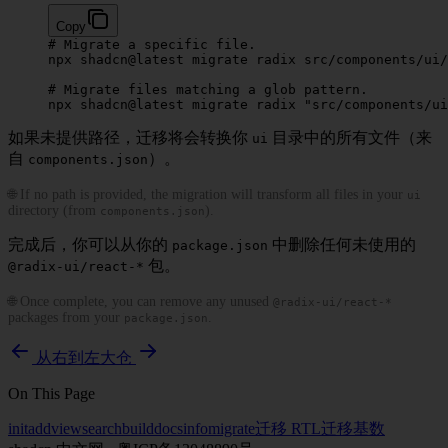
Copy
# Migrate a specific file.
npx
 shadcn@latest
 migrate
 radix
 src/components/ui/
# Migrate files matching a glob pattern.
npx
 shadcn@latest
 migrate
 radix
 "src/components/ui
如果未提供路径，迁移将会转换你
目录中的所有文件（来
ui
自
）。
components.json
🌐 If no path is provided, the migration will transform all files in your
ui
directory (from
).
components.json
完成后，你可以从你的
中删除任何未使用的
package.json
包。
@radix-ui/react-*
🌐 Once complete, you can remove any unused
@radix-ui/react-*
packages from your
.
package.json
从右到左
大仓
On This Page
init
add
view
search
build
docs
info
migrate
迁移 RTL
迁移基数