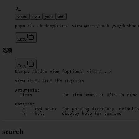
pnpm
npm
yarn
bun
pnpm dlx shadcn@latest view @acme/auth @v0/dashboa
Copy
选项
Copy
Usage:
 shadcn
 view
 [options] 
<
items...
>
view
 items
 from
 the
 registry
Arguments:
  items
            the
 item
 names
 or
 URLs
 to
 view
Options:
  -c,
 --cwd
 <
cw
d
>
  the
 working
 directory.
 defaults
  -h,
 --help
       display
 help
 for
 command
search