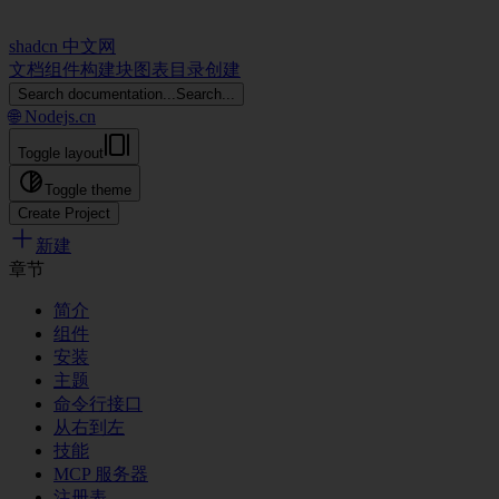
shadcn 中文网
文档
组件
构建块
图表
目录
创建
Search documentation...
Search...
🌐 Nodejs.cn
Toggle layout
Toggle theme
Create Project
新建
章节
简介
组件
安装
主题
命令行接口
从右到左
技能
MCP 服务器
注册表