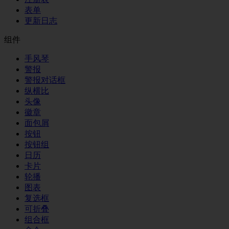
表单
更新日志
组件
手风琴
警报
警报对话框
纵横比
头像
徽章
面包屑
按钮
按钮组
日历
卡片
轮播
图表
复选框
可折叠
组合框