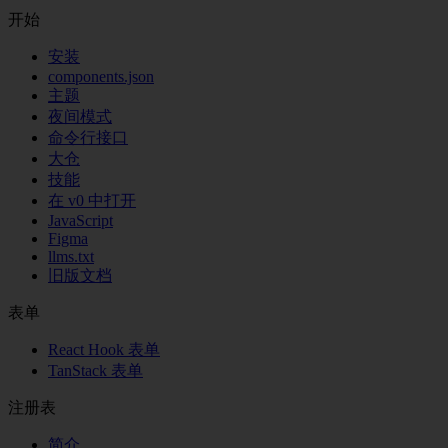
开始
安装
components.json
主题
夜间模式
命令行接口
大仓
技能
在 v0 中打开
JavaScript
Figma
llms.txt
旧版文档
表单
React Hook 表单
TanStack 表单
注册表
简介