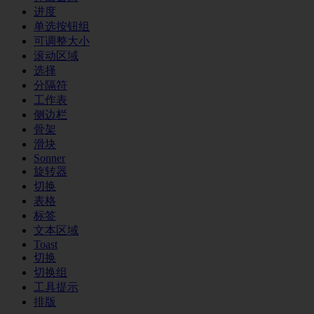
进度
单选按钮组
可调整大小
滚动区域
选择
分隔符
工作表
侧边栏
骨架
滑块
Sonner
旋转器
切换
表格
标签
文本区域
Toast
切换
切换组
工具提示
排版