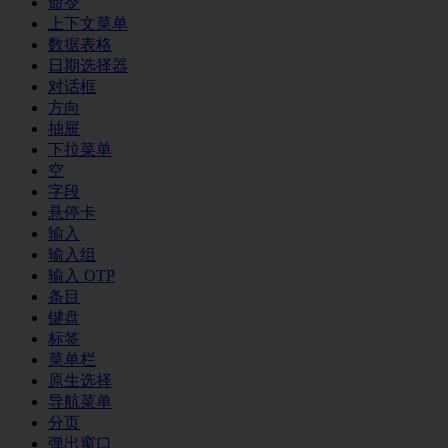
命令
上下文菜单
数据表格
日期选择器
对话框
方向
抽屉
下拉菜单
空
字段
悬停卡
输入
输入组
输入 OTP
条目
键盘
标签
菜单栏
原生选择
导航菜单
分页
弹出窗口