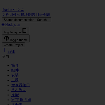
shadcn 中文网
文档
组件
构建块
图表
目录
创建
Search documentation...
Search...
🌐 Nodejs.cn
Toggle layout
Toggle theme
Create Project
新建
章节
简介
组件
安装
主题
命令行接口
从右到左
技能
MCP 服务器
注册表