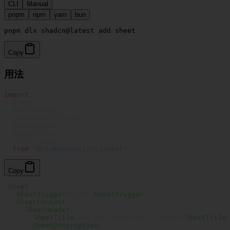
CLI
Manual
pnpm
npm
yarn
bun
Copy
用法
import
 {
  Sheet,
  SheetContent,
  SheetDescription,
  SheetHeader,
  SheetTitle,
  SheetTrigger,
} 
from
 "@/components/ui/sheet"
Copy
<
Sheet
>
  <
SheetTrigger
>Open</
SheetTrigger
>
  <
SheetContent
>
    <
SheetHeader
>
      <
SheetTitle
>Are you absolutely sure?</
SheetTitle
>
      <
SheetDescription
>