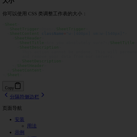
大小
你可以使用 CSS 类调整工作表的大小：
<
Sheet
>
  <
SheetTrigger
>Open</
SheetTrigger
>
  <
SheetContent
 className
=
"w-[400px] sm:w-[540px]"
>
    <
SheetHeader
>
      <
SheetTitle
>Are you absolutely sure?</
SheetTitle
>
      <
SheetDescription
>
        This action cannot be undone. This will permane
        and remove your data from our servers.
      </
SheetDescription
>
    </
SheetHeader
>
  </
SheetContent
>
</
Sheet
>
Copy
分隔符
侧边栏
页面导航
安装
用法
示例