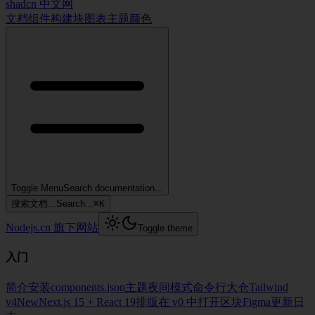
shadcn 中文网
文档
组件
构建块
图表
主题
颜色
Toggle Menu
Search documentation...
搜索文档...
Search...
⌘
K
Nodejs.cn 旗下网站
Toggle theme
入门
简介
安装
components.json
主题
夜间模式
命令行
大仓
Tailwind
v4
New
Next.js 15 + React 19
排版
在 v0 中打开
区块
Figma
更新日