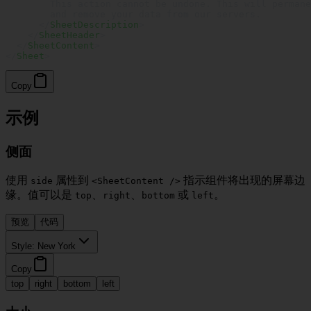
        This action cannot be undone. This will permane
        and remove your data from our servers.
      </
SheetDescription
>
    </
SheetHeader
>
  </
SheetContent
>
</
Sheet
>
Copy
示例
侧面
使用
属性到
指示组件将出现的屏幕边
side
<SheetContent />
缘。值可以是
、
、
或
。
top
right
bottom
left
预览
代码
Style:
New York
Copy
top
right
bottom
left