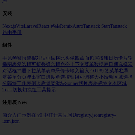
志
安装
Next.js
Vite
Laravel
React 路由
Remix
Astro
Tanstack Start
Tanstack
路由
手册
组件
手风琴
警报
警报对话框
纵横比
头像
徽章
面包屑
按钮
日历
卡片
轮
播
图表
复选框
可折叠
组合框
命令
上下文菜单
数据表
日期选择器
对话框
抽屉
下拉菜单
表单
悬停卡
输入
输入 OTP
标签
菜单栏
导
航菜单
分页
弹出窗口
进度
单选按钮组
可调整大小
滚动区域
选择
分隔符
工作表
侧边栏
骨架
滑块
Sonner
切换
表格
标签
文本区域
Toast
切换
切换组
工具提示
注册表
New
简介
入门
示例
在 v0 中打开
常见问题
registry.json
registry-
item.json