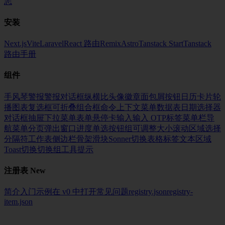
志
安装
Next.js
Vite
Laravel
React 路由
Remix
Astro
Tanstack Start
Tanstack
路由
手册
组件
手风琴
警报
警报对话框
纵横比
头像
徽章
面包屑
按钮
日历
卡片
轮
播
图表
复选框
可折叠
组合框
命令
上下文菜单
数据表
日期选择器
对话框
抽屉
下拉菜单
表单
悬停卡
输入
输入 OTP
标签
菜单栏
导
航菜单
分页
弹出窗口
进度
单选按钮组
可调整大小
滚动区域
选择
分隔符
工作表
侧边栏
骨架
滑块
Sonner
切换
表格
标签
文本区域
Toast
切换
切换组
工具提示
注册表
New
简介
入门
示例
在 v0 中打开
常见问题
registry.json
registry-
item.json