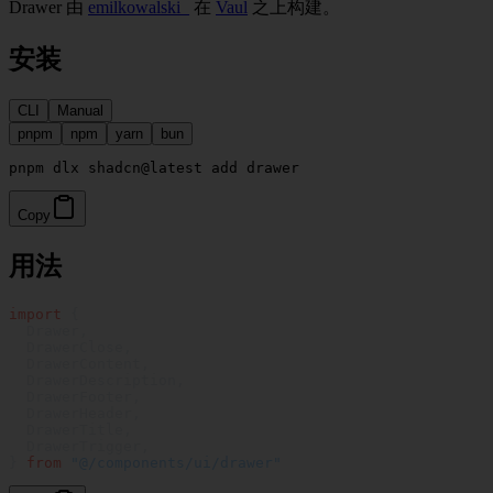
Drawer 由
emilkowalski_
在
Vaul
之上构建。
安装
CLI
Manual
pnpm
npm
yarn
bun
Copy
用法
import
 {
  Drawer,
  DrawerClose,
  DrawerContent,
  DrawerDescription,
  DrawerFooter,
  DrawerHeader,
  DrawerTitle,
  DrawerTrigger,
} 
from
 "@/components/ui/drawer"