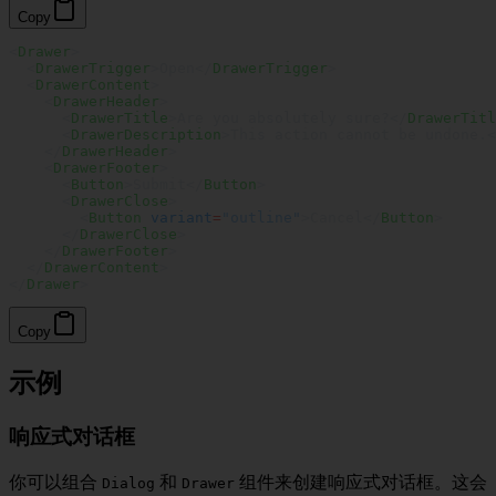
Copy
<
Drawer
>
  <
DrawerTrigger
>Open</
DrawerTrigger
>
  <
DrawerContent
>
    <
DrawerHeader
>
      <
DrawerTitle
>Are you absolutely sure?</
DrawerTitl
      <
DrawerDescription
>This action cannot be undone.<
    </
DrawerHeader
>
    <
DrawerFooter
>
      <
Button
>Submit</
Button
>
      <
DrawerClose
>
        <
Button
 variant
=
"outline"
>Cancel</
Button
>
      </
DrawerClose
>
    </
DrawerFooter
>
  </
DrawerContent
>
</
Drawer
>
Copy
示例
响应式对话框
你可以组合
和
组件来创建响应式对话框。这会
Dialog
Drawer