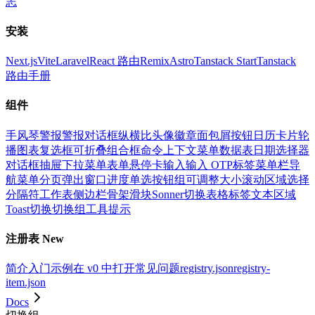
志
安装
Next.js
Vite
Laravel
React 路由
Remix
Astro
Tanstack Start
Tanstack
路由
手册
组件
手风琴
警报
警报对话框
纵横比
头像
徽章
面包屑
按钮
日历
卡片
轮
播
图表
复选框
可折叠
组合框
命令
上下文菜单
数据表
日期选择器
对话框
抽屉
下拉菜单
表单
悬停卡
输入
输入 OTP
标签
菜单栏
导
航菜单
分页
弹出窗口
进度
单选按钮组
可调整大小
滚动区域
选择
分隔符
工作表
侧边栏
骨架
滑块
Sonner
切换
表格
标签
文本区域
Toast
切换
切换组
工具提示
注册表
New
简介
入门
示例
在 v0 中打开
常见问题
registry.json
registry-
item.json
Docs