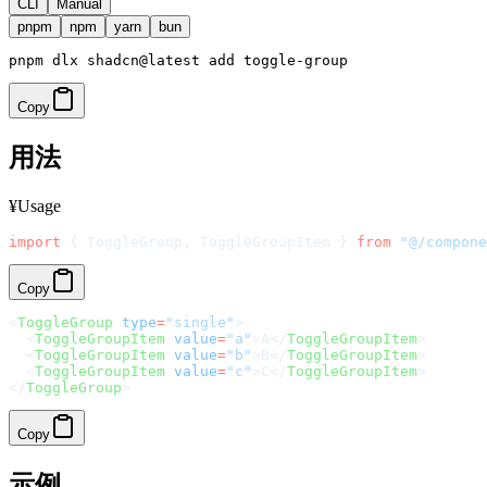
CLI
Manual
pnpm
npm
yarn
bun
Copy
用法
¥Usage
import
 { ToggleGroup, ToggleGroupItem } 
from
 "@/compone
Copy
<
ToggleGroup
 type
=
"single"
>
  <
ToggleGroupItem
 value
=
"a"
>A</
ToggleGroupItem
>
  <
ToggleGroupItem
 value
=
"b"
>B</
ToggleGroupItem
>
  <
ToggleGroupItem
 value
=
"c"
>C</
ToggleGroupItem
>
</
ToggleGroup
>
Copy
示例