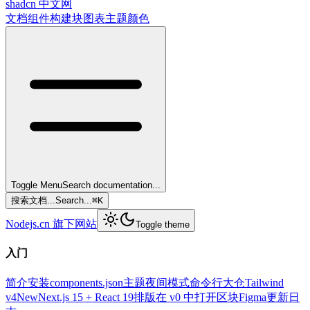
shadcn 中文网
文档
组件
构建块
图表
主题
颜色
Toggle Menu
Search documentation...
搜索文档...
Search...
⌘
K
Nodejs.cn 旗下网站
Toggle theme
入门
简介
安装
components.json
主题
夜间模式
命令行
大仓
Tailwind
v4
New
Next.js 15 + React 19
排版
在 v0 中打开
区块
Figma
更新日