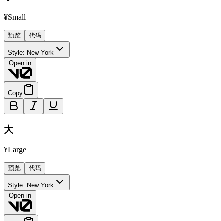
¥Small
预览
代码
Style:
New York
Open in
Copy
大
¥Large
预览
代码
Style:
New York
Open in