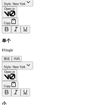
Style:
New York
Open in
Copy
单个 ​​
¥Single
预览
代码
Style:
New York
Open in
Copy
小