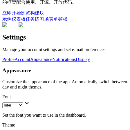
的框架配合使用。开源。开放代码。
立即开始
浏览构建块
示例
仪表板
任务
练习场
表单
鉴权
Settings
Manage your account settings and set e-mail preferences.
Profile
Account
Appearance
Notifications
Display
Appearance
Customize the appearance of the app. Automatically switch between
day and night themes.
Font
Set the font you want to use in the dashboard.
Theme